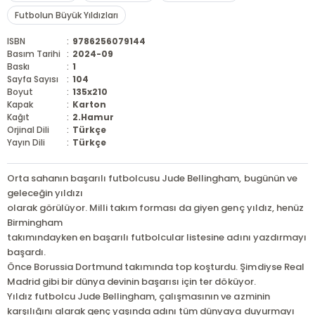
Futbolun Büyük Yıldızları
ISBN
:
9786256079144
Basım Tarihi
:
2024-09
Baskı
:
1
Sayfa Sayısı
:
104
Boyut
:
135x210
Kapak
:
Karton
Kağıt
:
2.Hamur
Orjinal Dili
:
Türkçe
Yayın Dili
:
Türkçe
Orta sahanın başarılı futbolcusu Jude Bellingham, bugünün ve
geleceğin yıldızı
olarak görülüyor. Milli takım forması da giyen genç yıldız, henüz
Birmingham
takımındayken en başarılı futbolcular listesine adını yazdırmayı
başardı.
Önce Borussia Dortmund takımında top koşturdu. Şimdiyse Real
Madrid gibi bir dünya devinin başarısı için ter döküyor.
Yıldız futbolcu Jude Bellingham, çalışmasının ve azminin
karşılığını alarak genç yaşında adını tüm dünyaya duyurmayı