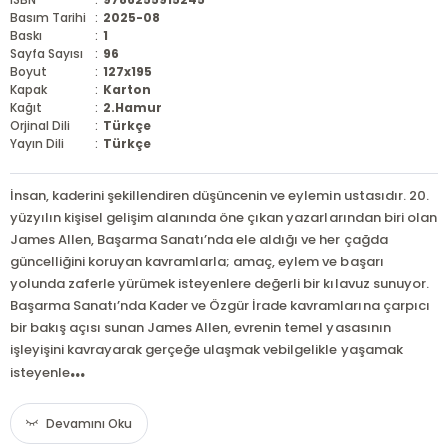
Basım Tarihi
:
2025-08
Baskı
:
1
Sayfa Sayısı
:
96
Boyut
:
127x195
Kapak
:
Karton
Kağıt
:
2.Hamur
Orjinal Dili
:
Türkçe
Yayın Dili
:
Türkçe
İnsan, kaderini şekillendiren düşüncenin ve eylemin ustasıdır. 20.
yüzyılın kişisel gelişim alanında öne çıkan yazarlarından biri olan
James Allen, Başarma Sanatı’nda ele aldığı ve her çağda
güncelliğini koruyan kavramlarla; amaç, eylem ve başarı
yolunda zaferle yürümek isteyenlere değerli bir kılavuz sunuyor.
Başarma Sanatı’nda Kader ve Özgür İrade kavramlarına çarpıcı
bir bakış açısı sunan James Allen, evrenin temel yasasının
işleyişini kavrayarak gerçeğe ulaşmak vebilgelikle yaşamak
...
isteyenle
Devamını Oku