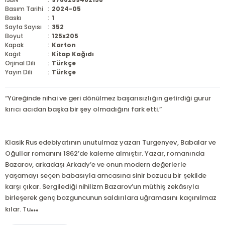
Basım Tarihi
:
2024-05
Baskı
:
1
Sayfa Sayısı
:
352
Boyut
:
125x205
Kapak
:
Karton
Kağıt
:
Kitap Kağıdı
Orjinal Dili
:
Türkçe
Yayın Dili
:
Türkçe
“Yüreğinde nihai ve geri dönülmez başarısızlığın getirdiği gurur
kırıcı acıdan başka bir şey olmadığını fark etti.”
Klasik Rus edebiyatının unutulmaz yazarı Turgenyev, Babalar ve
Oğullar romanını 1862’de kaleme almıştır. Yazar, romanında
Bazarov, arkadaşı Arkady’e ve onun modern değerlerle
yaşamayı seçen babasıyla amcasına sinir bozucu bir şekilde
karşı çıkar. Sergilediği nihilizm Bazarov’un müthiş zekâsıyla
birleşerek genç bozguncunun saldırılara uğramasını kaçınılmaz
...
kılar. Tu