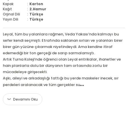
Kapak
:
Karton
Kağıt
:
2.Hamur
Orjinal Dili
:
Türkçe
Yayın Dili
:
Türkçe
Leyal, tüm bu yalanlara rağmen, Veda Yakası’nda kalmayı bu
sefer kendi seçmişti. Etrafında saklanan sırları ve yalanları birer
birer gün yüzüne çıkarmak niyetindeydi. Ama kendine itiraf
edemediği bir ton gerçeği de sarıp sarmalamıştı.
Artık Turna Koleji’nde öğrenci olan Leyal entrikalar, ihanetler ve
hain planlarla dolu bir dünyanın tam ortasında zorlu bir
mücadeleye girişecekti.
Aşkı, aileyi ve arkadaşlığı tattığı bu yerde maskeler inecek, sır
...
perdeleri aralanacak ve tüm gerçekler su
Devamını Oku