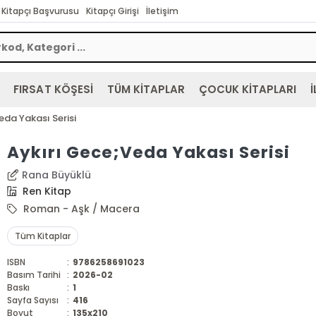
Kitapçı Başvurusu
Kitapçı Girişi
İletişim
FIRSAT KÖŞESİ
TÜM KİTAPLAR
ÇOCUK KİTAPLARI
İ
eda Yakası Serisi
Aykırı Gece;Veda Yakası Serisi
Rana Büyüklü
Ren Kitap
Roman - Aşk / Macera
Tüm Kitaplar
ISBN
:
9786258691023
Basım Tarihi
:
2026-02
Baskı
:
1
Sayfa Sayısı
:
416
Boyut
:
135x210