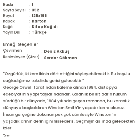
Baskı
:
1
Sayfa Sayısı
:
352
Boyut
:
125x195
Kapak
:
Karton
Kağıt
:
Kitap Kağıdı
Yayın Dili
:
Türkçe
Emeği Geçenler
Çevirmen
:
Deniz Akkuş
Resimleyen (Çizer)
:
Serdar Gökmen
"Özgürlük, iki kere ikinin dört ettiğini söyleyebilmektir. Bu koşulu
sağladığımız takdirde gerisi gelecektir."
George Orwell tarafından kaleme alınan 1984, distopya
edebiyatının yapı taşlarındandır. Karanlık bir iktidarın hüküm
sürdüğü bir dünyada, 1984 yılında geçen romanda, bu karanlık
dünyaya başkaldıran Winston Smith'in yaşadıklarını okuruz.
İnsan gerçeğine dokunan pek çok cümlesiyle Winston'ın
yaşadıklarının derinliğini hissederiz. Geçmişin aslında gelecekten
izler
...
t