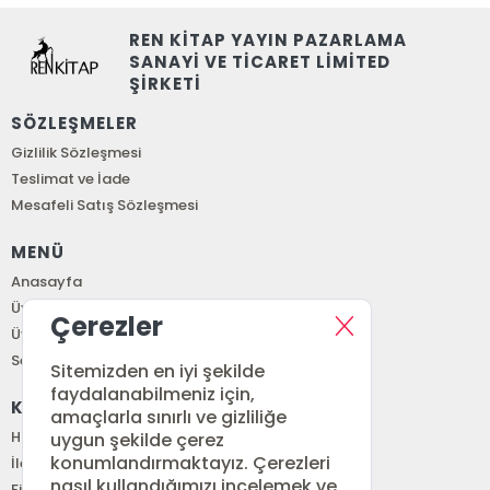
REN KİTAP YAYIN PAZARLAMA
SANAYİ VE TİCARET LİMİTED
ŞİRKETİ
SÖZLEŞMELER
Gizlilik Sözleşmesi
Teslimat ve İade
Mesafeli Satış Sözleşmesi
MENÜ
Anasayfa
Üye Girişi
Çerezler
Üye Ol
Sepetim
Sitemizden en iyi şekilde
faydalanabilmeniz için,
KURUMSAL
amaçlarla sınırlı ve gizliliğe
Hakkımızda
uygun şekilde çerez
konumlandırmaktayız. Çerezleri
İletişim
nasıl kullandığımızı incelemek ve
Fiyat Listesi