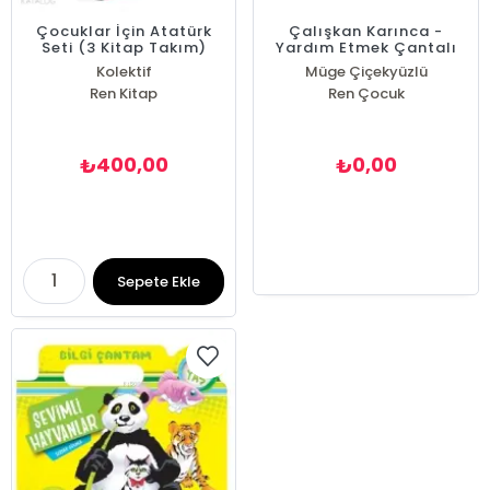
Çocuklar İçin Atatürk
Çalışkan Karınca -
Seti (3 Kitap Takım)
Yardım Etmek Çantalı
Masallar
Kolektif
Müge Çiçekyüzlü
Ren Kitap
Ren Çocuk
400,00
0,00
₺
₺
Sepete Ekle