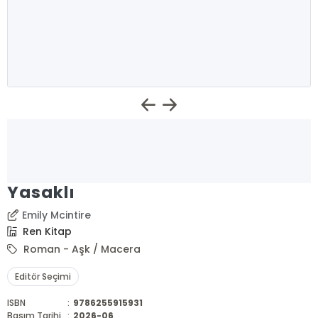
Yasaklı
Emily Mcintire
Ren Kitap
Roman - Aşk / Macera
Editör Seçimi
ISBN
:
9786255915931
Basım Tarihi
:
2026-06