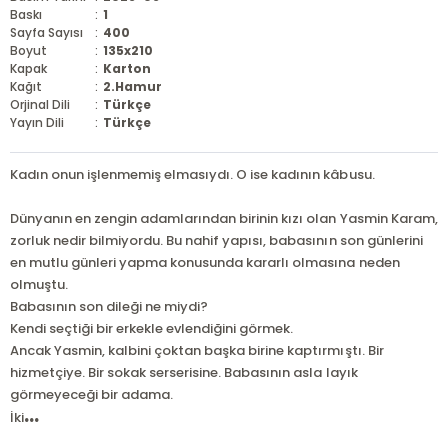
Baskı
:
1
Sayfa Sayısı
:
400
Boyut
:
135x210
Kapak
:
Karton
Kağıt
:
2.Hamur
Orjinal Dili
:
Türkçe
Yayın Dili
:
Türkçe
Kadın onun işlenmemiş elmasıydı. O ise kadının kâbusu.
Dünyanın en zengin adamlarından birinin kızı olan Yasmin Karam,
zorluk nedir bilmiyordu. Bu nahif yapısı, babasının son günlerini
en mutlu günleri yapma konusunda kararlı olmasına neden
olmuştu.
Babasının son dileği ne miydi?
Kendi seçtiği bir erkekle evlendiğini görmek.
Ancak Yasmin, kalbini çoktan başka birine kaptırmıştı. Bir
hizmetçiye. Bir sokak serserisine. Babasının asla layık
görmeyeceği bir adama.
...
İki