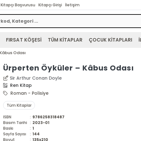
Kitapçı Başvurusu
Kitapçı Girişi
İletişim
FIRSAT KÖŞESİ
TÜM KİTAPLAR
ÇOCUK KİTAPLARI
İ
 Kâbus Odası
Ürperten Öyküler – Kâbus Odası
Sir Arthur Conan Doyle
Ren Kitap
Roman - Polisiye
Tüm Kitaplar
ISBN
:
9786258318487
Basım Tarihi
:
2023-01
Baskı
:
1
Sayfa Sayısı
:
144
Boyut
:
135x210