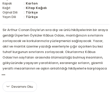
Kapak
:
Karton
Kağıt
:
Kitap Kağıdı
Orjinal Dili
:
Türkçe
Yayın Dili
:
Türkçe
Sir Arthur Conan Doyle’un sıra dışı ve ünlü hikâyelerinin bir araya
geldiği Ürperten Öyküler Kâbus Odası, mantığınızın sınırlarını
zorlayacak ve korkularınızla yüzleşmenizi sağlayacak. Yazar,
akıl ve mantık üzerine yazdığı eserleriyle çığır açarken bu kez
tuhaf kurgunun sınırlarını zorlayacak. Okurlarımız Kâbus
Odası’nın sayfaları arasında ölümsüzlüğü bulmuş insanların,
gökyüzünde yaşayan yaratıkların, esrarengiz sırların, gizemli
yeraltı mezarlarının ve aşkın anlatıldığı hikâyelerle karşılaşaca
...
Devamını Oku