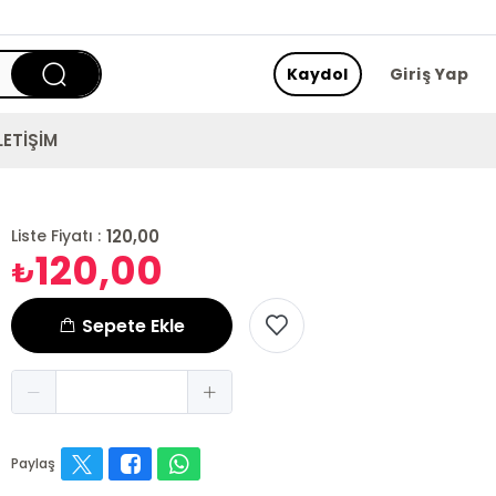
Kaydol
Giriş Yap
LETİŞİM
120,00
Liste Fiyatı :
120,00
₺
Sepete Ekle
Paylaş