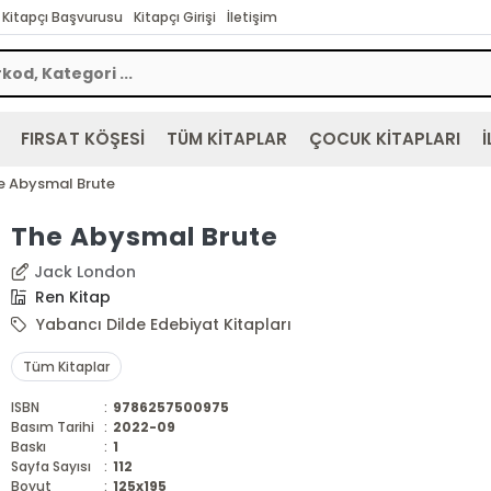
Kitapçı Başvurusu
Kitapçı Girişi
İletişim
FIRSAT KÖŞESİ
TÜM KİTAPLAR
ÇOCUK KİTAPLARI
İ
e Abysmal Brute
The Abysmal Brute
Jack London
Ren Kitap
Yabancı Dilde Edebiyat Kitapları
Tüm Kitaplar
ISBN
:
9786257500975
Basım Tarihi
:
2022-09
Baskı
:
1
Sayfa Sayısı
:
112
Boyut
:
125x195