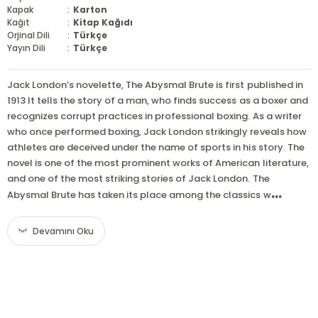
Kapak
:
Karton
Kağıt
:
Kitap Kağıdı
Orjinal Dili
:
Türkçe
Yayın Dili
:
Türkçe
Jack London’s novelette, The Abysmal Brute is first published in
1913 It tells the story of a man, who finds success as a boxer and
recognizes corrupt practices in professional boxing. As a writer
who once performed boxing, Jack London strikingly reveals how
athletes are deceived under the name of sports in his story. The
novel is one of the most prominent works of American literature,
and one of the most striking stories of Jack London. The
...
Abysmal Brute has taken its place among the classics w
Devamını Oku