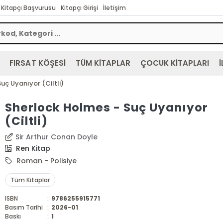
Kitapçı Başvurusu
Kitapçı Girişi
İletişim
FIRSAT KÖŞESİ
TÜM KİTAPLAR
ÇOCUK KİTAPLARI
İ
uç Uyanıyor (Ciltli)
Sherlock Holmes - Suç Uyanıyor
(Ciltli)
Sir Arthur Conan Doyle
Ren Kitap
Roman - Polisiye
Tüm Kitaplar
ISBN
:
9786255915771
Basım Tarihi
:
2026-01
Baskı
:
1