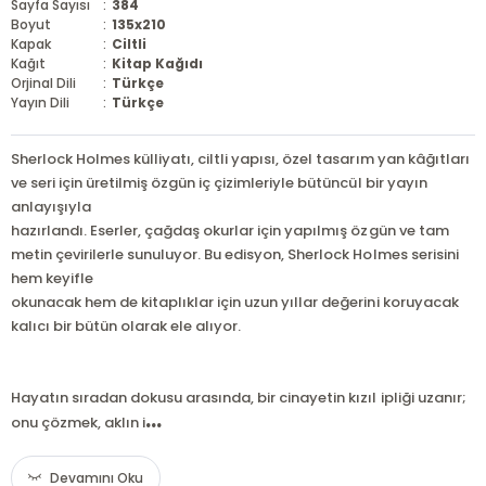
Sayfa Sayısı
:
384
Boyut
:
135x210
Kapak
:
Ciltli
Kağıt
:
Kitap Kağıdı
Orjinal Dili
:
Türkçe
Yayın Dili
:
Türkçe
Sherlock Holmes külliyatı, ciltli yapısı, özel tasarım yan kâğıtları
ve seri için üretilmiş özgün iç çizimleriyle bütüncül bir yayın
anlayışıyla
hazırlandı. Eserler, çağdaş okurlar için yapılmış özgün ve tam
metin çevirilerle sunuluyor. Bu edisyon, Sherlock Holmes serisini
hem keyifle
okunacak hem de kitaplıklar için uzun yıllar değerini koruyacak
kalıcı bir bütün olarak ele alıyor.
Hayatın sıradan dokusu arasında, bir cinayetin kızıl ipliği uzanır;
...
onu çözmek, aklın i
Devamını Oku