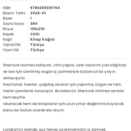
ISBN
:
9786255915764
Basım Tarihi
:
2026-01
Baskı
:
1
Sayfa Sayısı
:
384
Boyut
:
135x210
Kapak
:
Ciltli
Kağıt
:
Kitap Kağıdı
Orjinal Dili
:
Türkçe
Yayın Dili
:
Türkçe
Sherlock Holmes külliyatı, ciltli yapısı, özel tasarım yan kâğıtları
ve seri için üretilmiş özgün iç çizimleriyle bütüncül bir yayın
anlayışıyla
hazırlandı. Eserler, çağdaş okurlar için yapılmış özgün ve tam
metin çevirilerle sunuluyor. Bu edisyon, Sherlock Holmes serisini
hem keyifle
okunacak hem de kitaplıklar için uzun yıllar değerini koruyacak
kalıcı bir bütün olarak ele alıyor.
Londra’nın sisinde, suç henüz uyanmamıştır;iz sürmek,