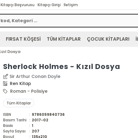
Kitapçı Başvurusu
Kitapçı Girişi
İletişim
FIRSAT KÖŞESİ
TÜM KİTAPLAR
ÇOCUK KİTAPLARI
İ
ızıl Dosya
Sherlock Holmes - Kızıl Dosya
Sir Arthur Conan Doyle
Ren Kitap
Roman - Polisiye
Tüm Kitaplar
ISBN
:
9786059840736
Basım Tarihi
:
2017-02
Baskı
:
1
Sayfa Sayısı
:
207
Boyut
:
135x210