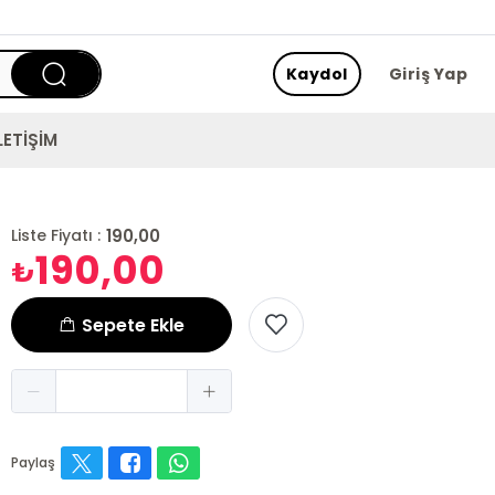
Kaydol
Giriş Yap
LETİŞİM
190,00
Liste Fiyatı :
190,00
₺
Sepete Ekle
Paylaş