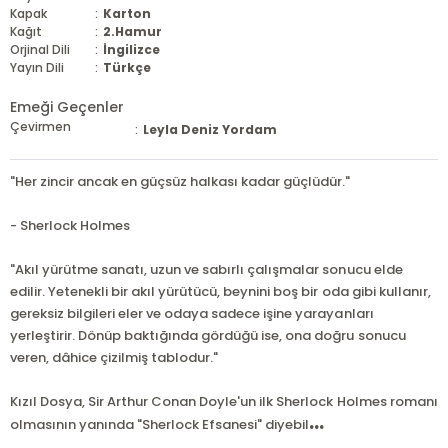
Kapak
:
Karton
Kağıt
:
2.Hamur
Orjinal Dili
:
İngilizce
Yayın Dili
:
Türkçe
Emeği Geçenler
Çevirmen
:
Leyla Deniz Yordam
"Her zincir ancak en güçsüz halkası kadar güçlüdür."
- Sherlock Holmes
"Akıl yürütme sanatı, uzun ve sabırlı çalışmalar sonucu elde
edilir. Yetenekli bir akıl yürütücü, beynini boş bir oda gibi kullanır,
gereksiz bilgileri eler ve odaya sadece işine yarayanları
yerleştirir. Dönüp baktığında gördüğü ise, ona doğru sonucu
veren, dâhice çizilmiş tablodur."
Kızıl Dosya, Sir Arthur Conan Doyle'un ilk Sherlock Holmes romanı
...
olmasının yanında "Sherlock Efsanesi" diyebil