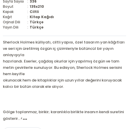
Sayfa Sayısı
:
336
Boyut
:
135x210
Kapak
:
Ciltli
Kağıt
:
Kitap Kağıdı
Orjinal Dili
:
Türkçe
Yayın Dili
:
Türkçe
Sherlock Holmes külliyatı, ciltli yapısı, özel tasarım yan kâğıtları
ve seri için üretilmiş özgün iç çizimleriyle bütüncül bir yayın
anlayışıyla
hazırlandı. Eserler, çağdaş okurlar için yapılmış özgün ve tam
metin çevirilerle sunuluyor. Bu edisyon, Sherlock Holmes serisini
hem keyifle
okunacak hem de kitaplıklar için uzun yıllar değerini koruyacak
kalıcı bir bütün olarak ele alıyor.
Gölge toplanmaz, birikir; karanlıkla birlikte insanın kendi suretini
...
gösterir...<