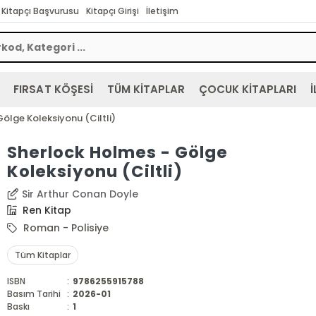
Kitapçı Başvurusu
Kitapçı Girişi
İletişim
FIRSAT KÖŞESİ
TÜM KİTAPLAR
ÇOCUK KİTAPLARI
İ
ölge Koleksiyonu (Ciltli)
Sherlock Holmes - Gölge
Koleksiyonu (Ciltli)
Sir Arthur Conan Doyle
Ren Kitap
Roman - Polisiye
Tüm Kitaplar
ISBN
:
9786255915788
Basım Tarihi
:
2026-01
Baskı
:
1