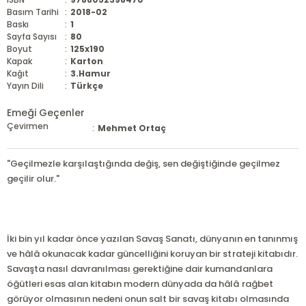
Basım Tarihi
:
2018-02
Baskı
:
1
Sayfa Sayısı
:
80
Boyut
:
125x190
Kapak
:
Karton
Kağıt
:
3.Hamur
Yayın Dili
:
Türkçe
Emeği Geçenler
Çevirmen
:
Mehmet Ortaç
"Geçilmezle karşılaştığında değiş, sen değiştiğinde geçilmez
geçilir olur."
İki bin yıl kadar önce yazılan Savaş Sanatı, dünyanın en tanınmış
ve hâlâ okunacak kadar güncelliğini koruyan bir strateji kitabıdır.
Savaşta nasıl davranılması gerektiğine dair kumandanlara
öğütleri esas alan kitabın modern dünyada da hâlâ rağbet
görüyor olmasının nedeni onun salt bir savaş kitabı olmasında