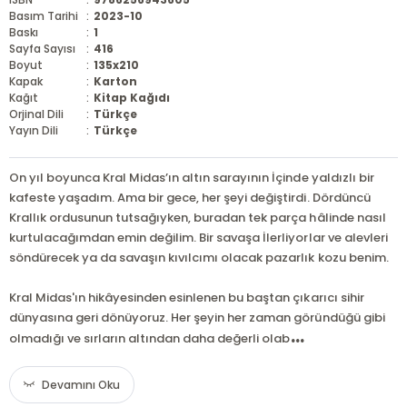
Basım Tarihi
:
2023-10
Baskı
:
1
Sayfa Sayısı
:
416
Boyut
:
135x210
Kapak
:
Karton
Kağıt
:
Kitap Kağıdı
Orjinal Dili
:
Türkçe
Yayın Dili
:
Türkçe
On yıl boyunca Kral Midas’ın altın sarayının İçinde yaldızlı bir
kafeste yaşadım. Ama bir gece, her şeyi değiştirdi. Dördüncü
Krallık ordusunun tutsağıyken, buradan tek parça hâlinde nasıl
kurtulacağımdan emin değilim. Bir savaşa İlerliyorlar ve alevleri
söndürecek ya da savaşın kıvılcımı olacak pazarlık kozu benim.
Kral Midas'ın hikâyesinden esinlenen bu baştan çıkarıcı sihir
dünyasına geri dönüyoruz. Her şeyin her zaman göründüğü gibi
...
olmadığı ve sırların altından daha değerli olab
Devamını Oku