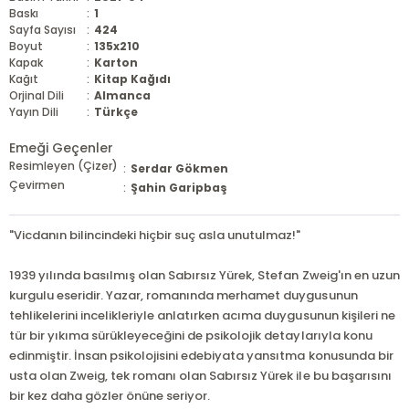
Baskı
:
1
Sayfa Sayısı
:
424
Boyut
:
135x210
Kapak
:
Karton
Kağıt
:
Kitap Kağıdı
Orjinal Dili
:
Almanca
Yayın Dili
:
Türkçe
Emeği Geçenler
Resimleyen (Çizer)
:
Serdar Gökmen
Çevirmen
:
Şahin Garipbaş
"Vicdanın bilincindeki hiçbir suç asla unutulmaz!"
1939 yılında basılmış olan Sabırsız Yürek, Stefan Zweig'ın en uzun
kurgulu eseridir. Yazar, romanında merhamet duygusunun
tehlikelerini incelikleriyle anlatırken acıma duygusunun kişileri ne
tür bir yıkıma sürükleyeceğini de psikolojik detaylarıyla konu
edinmiştir. İnsan psikolojisini edebiyata yansıtma konusunda bir
usta olan Zweig, tek romanı olan Sabırsız Yürek ile bu başarısını
bir kez daha gözler önüne seriyor.