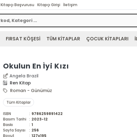
Kitapçı Başvurusu
Kitapçı Girişi
İletişim
FIRSAT KÖŞESİ
TÜM KİTAPLAR
ÇOCUK KİTAPLARI
İ
Okulun En İyi Kızı
Angela Brazil
Ren Kitap
Roman - Günümüz
Tüm Kitaplar
ISBN
:
9786259891422
Basım Tarihi
:
2023-12
Baskı
:
1
Sayfa Sayısı
:
256
Boyut
:
127x195