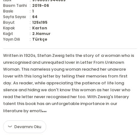
Basım Tarihi
:
2019-06
Baskı
:
1
Sayfa Sayısı
:
64
Boyut
:
125x195
Kapak
:
Karton
Kağıt
:
2.Hamur
Yayın Dili
:
Türkçe
Written in 1920s, Stefan Zweig tells the story of a woman who is
unrecognised and unrequited lover in Letter From Unknown
Woman. This nameless young woman reached her unaware
lover with this long letter by telling their memories from first
day. As reader, while appreciating the patience of life long
silence and hiding we don't know this woman as her lover who
read the letter never recognised her too. With Zweig's literary
talent this book has an unforgetable importance in our
...
literature by emoti
Devamını Oku