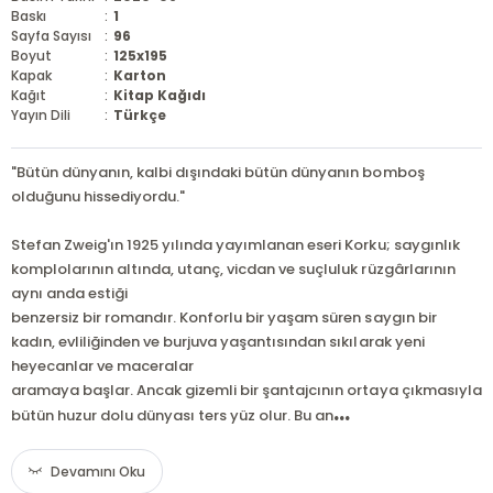
Baskı
:
1
Sayfa Sayısı
:
96
Boyut
:
125x195
Kapak
:
Karton
Kağıt
:
Kitap Kağıdı
Yayın Dili
:
Türkçe
"Bütün dünyanın, kalbi dışındaki bütün dünyanın bomboş
olduğunu hissediyordu."
Stefan Zweig'ın 1925 yılında yayımlanan eseri Korku; saygınlık
komplolarının altında, utanç, vicdan ve suçluluk rüzgârlarının
aynı anda estiği
benzersiz bir romandır. Konforlu bir yaşam süren saygın bir
kadın, evliliğinden ve burjuva yaşantısından sıkılarak yeni
heyecanlar ve maceralar
aramaya başlar. Ancak gizemli bir şantajcının ortaya çıkmasıyla
...
bütün huzur dolu dünyası ters yüz olur. Bu an
Devamını Oku