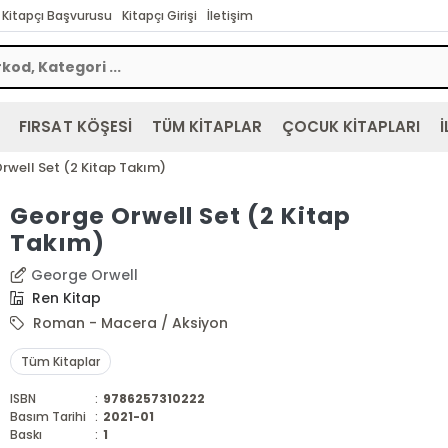
Kitapçı Başvurusu
Kitapçı Girişi
İletişim
FIRSAT KÖŞESİ
TÜM KİTAPLAR
ÇOCUK KİTAPLARI
İ
rwell Set (2 Kitap Takım)
George Orwell Set (2 Kitap
Takım)
George Orwell
Ren Kitap
Roman - Macera / Aksiyon
Tüm Kitaplar
ISBN
:
9786257310222
Basım Tarihi
:
2021-01
Baskı
:
1