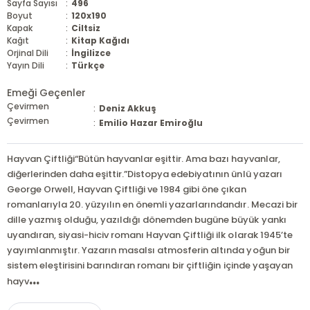
Sayfa Sayısı
:
496
Boyut
:
120x190
Kapak
:
Ciltsiz
Kağıt
:
Kitap Kağıdı
Orjinal Dili
:
İngilizce
Yayın Dili
:
Türkçe
Emeği Geçenler
Çevirmen
:
Deniz Akkuş
Çevirmen
:
Emilio Hazar Emiroğlu
Hayvan Çiftliği“Bütün hayvanlar eşittir. Ama bazı hayvanlar,
diğerlerinden daha eşittir.”Distopya edebiyatının ünlü yazarı
George Orwell, Hayvan Çiftliği ve 1984 gibi öne çıkan
romanlarıyla 20. yüzyılın en önemli yazarlarındandır. Mecazi bir
dille yazmış olduğu, yazıldığı dönemden bugüne büyük yankı
uyandıran, siyasi-hiciv romanı Hayvan Çiftliği ilk olarak 1945’te
yayımlanmıştır. Yazarın masalsı atmosferin altında yoğun bir
sistem eleştirisini barındıran romanı bir çiftliğin içinde yaşayan
...
hayv