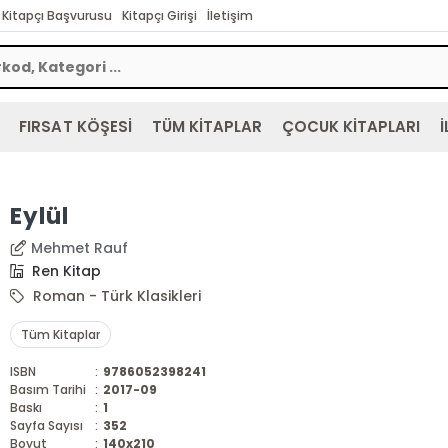
Kitapçı Başvurusu
Kitapçı Girişi
İletişim
FIRSAT KÖŞESİ
TÜM KİTAPLAR
ÇOCUK KİTAPLARI
İ
Eylül
Mehmet Rauf
Ren Kitap
Roman - Türk Klasikleri
Tüm Kitaplar
ISBN
:
9786052398241
Basım Tarihi
:
2017-09
Baskı
:
1
Sayfa Sayısı
:
352
Boyut
:
140x210