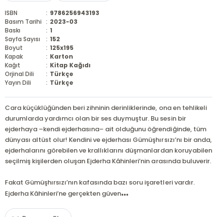
ISBN
:
9786256943193
Basım Tarihi
:
2023-03
Baskı
:
1
Sayfa Sayısı
:
152
Boyut
:
125x195
Kapak
:
Karton
Kağıt
:
Kitap Kağıdı
Orjinal Dili
:
Türkçe
Yayın Dili
:
Türkçe
Cara küçüklüğünden beri zihninin derinliklerinde, ona en tehlikeli
durumlarda yardımcı olan bir ses duymuştur. Bu sesin bir
ejderhaya –kendi ejderhasına– ait olduğunu öğrendiğinde, tüm
dünyası altüst olur! Kendini ve ejderhası Gümüşhırsızı’nı bir anda,
ejderhalarını görebilen ve krallıklarını düşmanlardan koruyabilen
seçilmiş kişilerden oluşan Ejderha Kâhinleri’nin arasında buluverir.
Fakat Gümüşhırsızı’nın kafasında bazı soru işaretleri vardır.
...
Ejderha Kâhinleri’ne gerçekten güven