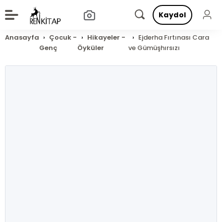
Kaydol
Anasayfa
Çocuk -
Hikayeler -
Ejderha Fırtınası Cara
Genç
Öyküler
ve Gümüşhırsızı