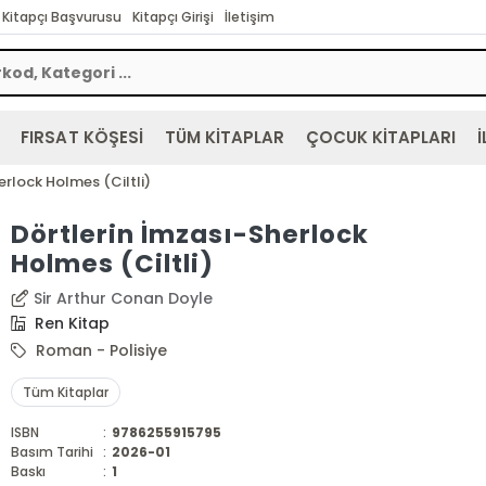
Kitapçı Başvurusu
Kitapçı Girişi
İletişim
FIRSAT KÖŞESİ
TÜM KİTAPLAR
ÇOCUK KİTAPLARI
İ
erlock Holmes (Ciltli)
Dörtlerin İmzası-Sherlock
Holmes (Ciltli)
Sir Arthur Conan Doyle
Ren Kitap
Roman - Polisiye
Tüm Kitaplar
ISBN
:
9786255915795
Basım Tarihi
:
2026-01
Baskı
:
1