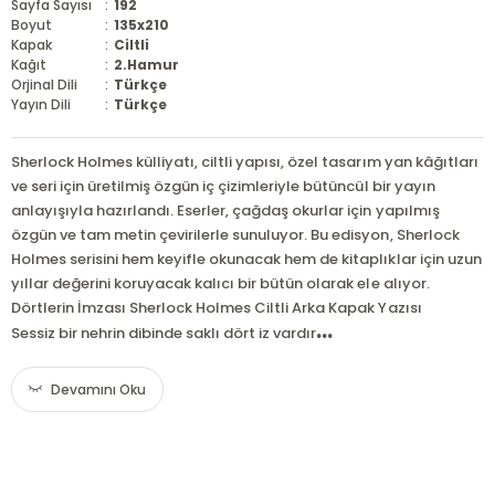
Sayfa Sayısı
:
192
Boyut
:
135x210
Kapak
:
Ciltli
Kağıt
:
2.Hamur
Orjinal Dili
:
Türkçe
Yayın Dili
:
Türkçe
Sherlock Holmes külliyatı, ciltli yapısı, özel tasarım yan kâğıtları
ve seri için üretilmiş özgün iç çizimleriyle bütüncül bir yayın
anlayışıyla hazırlandı. Eserler, çağdaş okurlar için yapılmış
özgün ve tam metin çevirilerle sunuluyor. Bu edisyon, Sherlock
Holmes serisini hem keyifle okunacak hem de kitaplıklar için uzun
yıllar değerini koruyacak kalıcı bir bütün olarak ele alıyor.
Dörtlerin İmzası Sherlock Holmes Ciltli Arka Kapak Yazısı
...
Sessiz bir nehrin dibinde saklı dört iz vardır
Devamını Oku