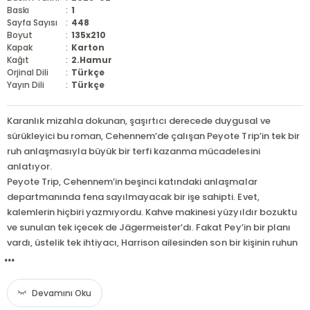
Baskı
:
1
Sayfa Sayısı
:
448
Boyut
:
135x210
Kapak
:
Karton
Kağıt
:
2.Hamur
Orjinal Dili
:
Türkçe
Yayın Dili
:
Türkçe
Karanlık mizahla dokunan, şaşırtıcı derecede duygusal ve
sürükleyici bu roman, Cehennem’de çalışan Peyote Trip’in tek bir
ruh anlaşmasıyla büyük bir terfi kazanma mücadelesini
anlatıyor.
Peyote Trip, Cehennem’in beşinci katındaki anlaşmalar
departmanında fena sayılmayacak bir işe sahipti. Evet,
kalemlerin hiçbiri yazmıyordu. Kahve makinesi yüzyıldır bozuktu
ve sunulan tek içecek de Jägermeister’dı. Fakat Pey’in bir planı
vardı, üstelik tek ihtiyacı, Harrison ailesinden son bir kişinin ruhun
...
Devamını Oku