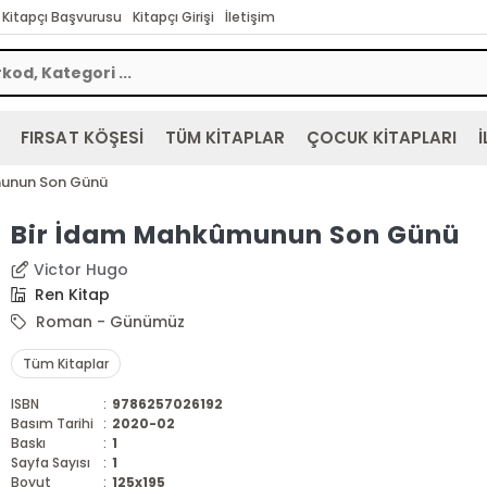
Kitapçı Başvurusu
Kitapçı Girişi
İletişim
FIRSAT KÖŞESİ
TÜM KİTAPLAR
ÇOCUK KİTAPLARI
İ
munun Son Günü
Bir İdam Mahkûmunun Son Günü
Victor Hugo
Ren Kitap
Roman - Günümüz
Tüm Kitaplar
ISBN
:
9786257026192
Basım Tarihi
:
2020-02
Baskı
:
1
Sayfa Sayısı
:
1
Boyut
:
125x195