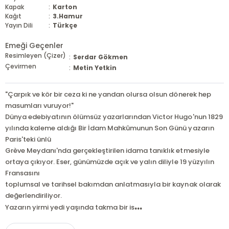
Kapak
:
Karton
Kağıt
:
3.Hamur
Yayın Dili
:
Türkçe
Emeği Geçenler
Resimleyen (Çizer)
:
Serdar Gökmen
Çevirmen
:
Metin Yetkin
"Çarpık ve kör bir ceza ki ne yandan olursa olsun dönerek hep
masumları vuruyor!"
Dünya edebiyatının ölümsüz yazarlarından Victor Hugo'nun 1829
yılında kaleme aldığı Bir İdam Mahkûmunun Son Günü yazarın
Paris'teki ünlü
Grève Meydanı'nda gerçekleştirilen idama tanıklık etmesiyle
ortaya çıkıyor. Eser, günümüzde açık ve yalın diliyle 19 yüzyılın
Fransasını
toplumsal ve tarihsel bakımdan anlatmasıyla bir kaynak olarak
değerlendiriliyor.
...
Yazarın yirmi yedi yaşında takma bir is