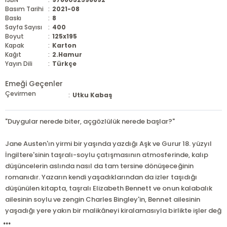
Basım Tarihi
:
2021-08
Baskı
:
8
Sayfa Sayısı
:
400
Boyut
:
125x195
Kapak
:
Karton
Kağıt
:
2.Hamur
Yayın Dili
:
Türkçe
Emeği Geçenler
Çevirmen
:
Utku Kabaş
"Duygular nerede biter, açgözlülük nerede başlar?"
Jane Austen'ın yirmi bir yaşında yazdığı Aşk ve Gurur 18. yüzyıl
İngiltere'sinin taşralı-soylu çatışmasının atmosferinde, kalıp
düşüncelerin aslında nasıl da tam tersine dönüşeceğinin
romanıdır. Yazarın kendi yaşadıklarından da izler taşıdığı
düşünülen kitapta, taşralı Elizabeth Bennett ve onun kalabalık
ailesinin soylu ve zengin Charles Bingley'in, Bennet ailesinin
yaşadığı yere yakın bir malikâneyi kiralamasıyla birlikte işler değ
...