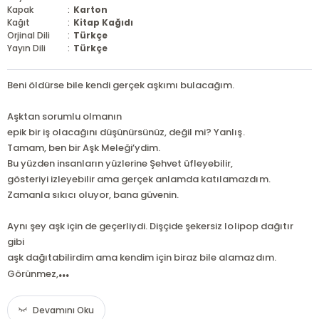
Kapak
:
Karton
Kağıt
:
Kitap Kağıdı
Orjinal Dili
:
Türkçe
Yayın Dili
:
Türkçe
Beni öldürse bile kendi gerçek aşkımı bulacağım.
Aşktan sorumlu olmanın
epik bir iş olacağını düşünürsünüz, değil mi? Yanlış.
Tamam, ben bir Aşk Meleği’ydim.
Bu yüzden insanların yüzlerine Şehvet üfleyebilir,
gösteriyi izleyebilir ama gerçek anlamda katılamazdım.
Zamanla sıkıcı oluyor, bana güvenin.
Aynı şey aşk için de geçerliydi. Dişçide şekersiz lolipop dağıtır
gibi
aşk dağıtabilirdim ama kendim için biraz bile alamazdım.
...
Görünmez,
Devamını Oku