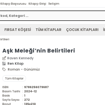
Kitapçı Başvurusu
Kitapçı Girişi
İletişim
FIRSAT KÖŞESİ
TÜM KİTAPLAR
ÇOCUK KİTAPLARI
İ
rtileri
Aşk Meleği’nin Belirtileri
Raven Kennedy
Ren Kitap
Roman - Günümüz
Tüm Kitaplar
ISBN
:
9786256079687
Basım Tarihi
:
2024-12
Baskı
:
1
Sayfa Sayısı
:
272
Boyut
:
135x210