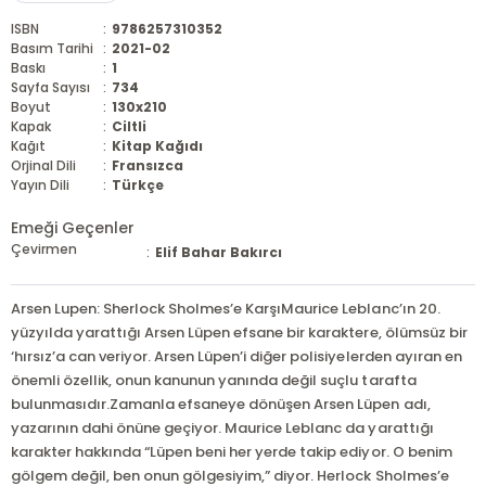
ISBN
:
9786257310352
Basım Tarihi
:
2021-02
Baskı
:
1
Sayfa Sayısı
:
734
Boyut
:
130x210
Kapak
:
Ciltli
Kağıt
:
Kitap Kağıdı
Orjinal Dili
:
Fransızca
Yayın Dili
:
Türkçe
Emeği Geçenler
Çevirmen
:
Elif Bahar Bakırcı
Arsen Lupen: Sherlock Sholmes’e KarşıMaurice Leblanc’ın 20.
yüzyılda yarattığı Arsen Lüpen efsane bir karaktere, ölümsüz bir
‘hırsız’a can veriyor. Arsen Lüpen’i diğer polisiyelerden ayıran en
önemli özellik, onun kanunun yanında değil suçlu tarafta
bulunmasıdır.Zamanla efsaneye dönüşen Arsen Lüpen adı,
yazarının dahi önüne geçiyor. Maurice Leblanc da yarattığı
karakter hakkında “Lüpen beni her yerde takip ediyor. O benim
gölgem değil, ben onun gölgesiyim,” diyor. Herlock Sholmes’e