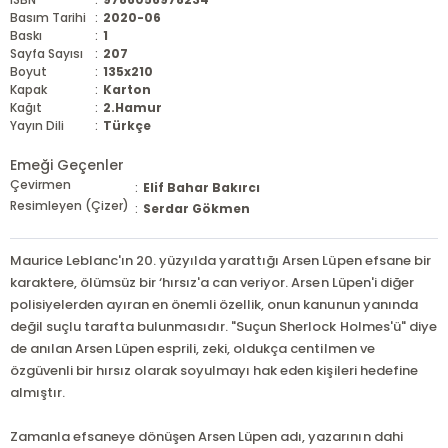
Basım Tarihi
:
2020-06
Baskı
:
1
Sayfa Sayısı
:
207
Boyut
:
135x210
Kapak
:
Karton
Kağıt
:
2.Hamur
Yayın Dili
:
Türkçe
Emeği Geçenler
Çevirmen
:
Elif Bahar Bakırcı
Resimleyen (Çizer)
:
Serdar Gökmen
Maurice Leblanc'ın 20. yüzyılda yarattığı Arsen Lüpen efsane bir
karaktere, ölümsüz bir ‘hırsız'a can veriyor. Arsen Lüpen'i diğer
polisiyelerden ayıran en önemli özellik, onun kanunun yanında
değil suçlu tarafta bulunmasıdır. "Suçun Sherlock Holmes'ü" diye
de anılan Arsen Lüpen esprili, zeki, oldukça centilmen ve
özgüvenli bir hırsız olarak soyulmayı hak eden kişileri hedefine
almıştır.
Zamanla efsaneye dönüşen Arsen Lüpen adı, yazarının dahi