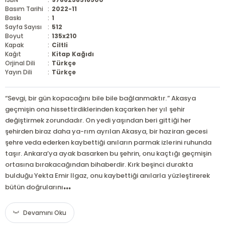
Basım Tarihi
:
2022-11
Baskı
:
1
Sayfa Sayısı
:
512
Boyut
:
135x210
Kapak
:
Ciltli
Kağıt
:
Kitap Kağıdı
Orjinal Dili
:
Türkçe
Yayın Dili
:
Türkçe
“Sevgi, bir gün kopacağını bile bile bağlanmaktır.” Akasya
geçmişin ona hissettirdiklerinden kaçarken her yıl şehir
değiştirmek zorundadır. On yedi yaşından beri gittiği her
şehirden biraz daha ya-rım ayrılan Akasya, bir haziran gecesi
şehre veda ederken kaybettiği anıların parmak izlerini ruhunda
taşır. Ankara’ya ayak basarken bu şehrin, onu kaçtığı geçmişin
ortasına bırakacağından bihaberdir. Kırk beşinci durakta
bulduğu Yekta Emir Ilgaz, onu kaybettiği anılarla yüzleştirerek
...
bütün doğrularını
Devamını Oku