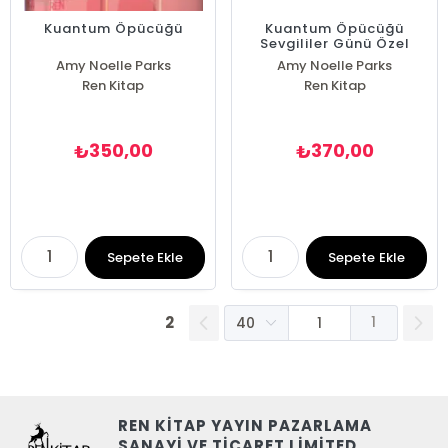
Kuantum Öpücüğü
Kuantum Öpücüğü
Sevgililer Günü Özel
Kutulu Set
Amy Noelle Parks
Amy Noelle Parks
Ren Kitap
Ren Kitap
350,00
370,00
₺
₺
Sepete Ekle
Sepete Ekle
2
1
REN KİTAP YAYIN PAZARLAMA
SANAYİ VE TİCARET LİMİTED