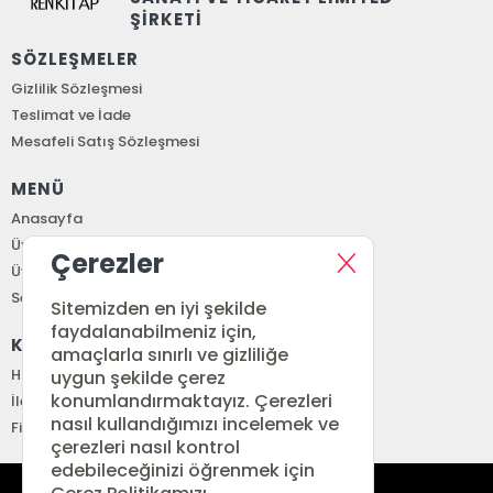
ŞİRKETİ
SÖZLEŞMELER
Gizlilik Sözleşmesi
Teslimat ve İade
Mesafeli Satış Sözleşmesi
MENÜ
Anasayfa
Üye Girişi
Çerezler
Üye Ol
Sepetim
Sitemizden en iyi şekilde
faydalanabilmeniz için,
KURUMSAL
amaçlarla sınırlı ve gizliliğe
Hakkımızda
uygun şekilde çerez
konumlandırmaktayız. Çerezleri
İletişim
nasıl kullandığımızı incelemek ve
Fiyat Listesi
çerezleri nasıl kontrol
edebileceğinizi öğrenmek için