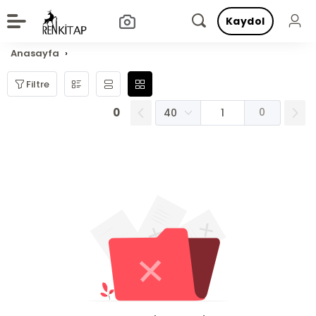
Kaydol
Anasayfa
Filtre
0
0