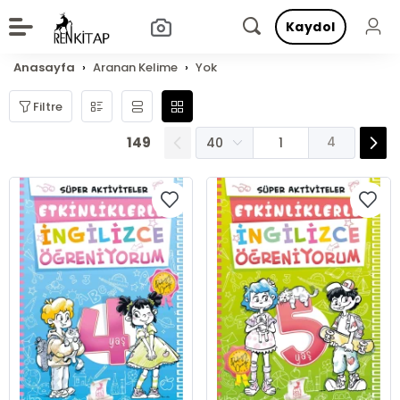
Kaydol
Anasayfa
Aranan Kelime
Yok
Filtre
149
4