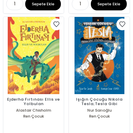
Sepete Ekle
Sepete Ekle
Ejderha Fırtınası Ellis ve
Işığın Çocuğu Nikola
Yolbulan
Tesla;Tesla Gibi
Düşünen Çocuklar
Alastair Chisholm
Nur Sarıoğlu
Ren Çocuk
Ren Çocuk