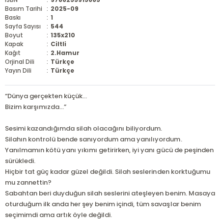
Basım Tarihi
:
2025-09
Baskı
:
1
Sayfa Sayısı
:
544
Boyut
:
135x210
Kapak
:
Ciltli
Kağıt
:
2.Hamur
Orjinal Dili
:
Türkçe
Yayın Dili
:
Türkçe
“Dünya gerçekten küçük…
Bizim karşımızda…”
Sesimi kazandığımda silah olacağını biliyordum.
Silahın kontrolü bende sanıyordum ama yanılıyordum.
Yanılmamın kötü yanı yıkımı getirirken, iyi yanı gücü de peşinden
sürükledi.
Hiçbir tat güç kadar güzel değildi. Silah seslerinden korktuğumu
mu zannettin?
Sabahtan beri duyduğun silah seslerini ateşleyen benim. Masaya
oturduğum ilk anda her şey benim içindi, tüm savaşlar benim
seçimimdi ama artık öyle değildi.