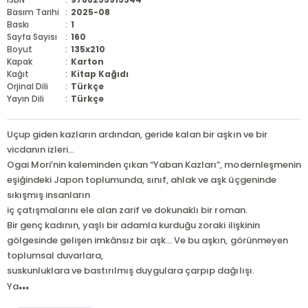
Basım Tarihi
:
2025-08
Baskı
:
1
Sayfa Sayısı
:
160
Boyut
:
135x210
Kapak
:
Karton
Kağıt
:
Kitap Kağıdı
Orjinal Dili
:
Türkçe
Yayın Dili
:
Türkçe
Uçup giden kazların ardından, geride kalan bir aşkın ve bir
vicdanın izleri…
Ogai Mori’nin kaleminden çıkan “Yaban Kazları”, modernleşmenin
eşiğindeki Japon toplumunda, sınıf, ahlak ve aşk üçgeninde
sıkışmış insanların
iç çatışmalarını ele alan zarif ve dokunaklı bir roman.
Bir genç kadının, yaşlı bir adamla kurduğu zoraki ilişkinin
gölgesinde gelişen imkânsız bir aşk… Ve bu aşkın, görünmeyen
toplumsal duvarlara,
suskunluklara ve bastırılmış duygulara çarpıp dağılışı.
...
Ya