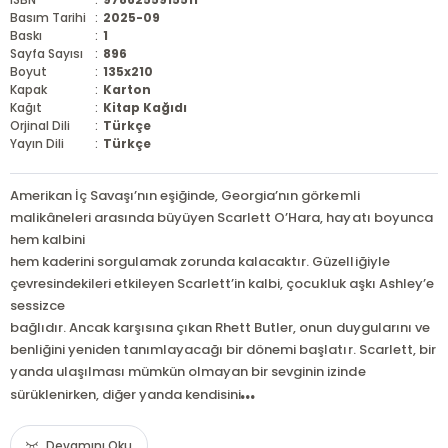
Basım Tarihi
:
2025-09
Baskı
:
1
Sayfa Sayısı
:
896
Boyut
:
135x210
Kapak
:
Karton
Kağıt
:
Kitap Kağıdı
Orjinal Dili
:
Türkçe
Yayın Dili
:
Türkçe
Amerikan İç Savaşı’nın eşiğinde, Georgia’nın görkemli
malikâneleri arasında büyüyen Scarlett O’Hara, hayatı boyunca
hem kalbini
hem kaderini sorgulamak zorunda kalacaktır. Güzelliğiyle
çevresindekileri etkileyen Scarlett’in kalbi, çocukluk aşkı Ashley’e
sessizce
bağlıdır. Ancak karşısına çıkan Rhett Butler, onun duygularını ve
benliğini yeniden tanımlayacağı bir dönemi başlatır. Scarlett, bir
yanda ulaşılması mümkün olmayan bir sevginin izinde
...
sürüklenirken, diğer yanda kendisini
Devamını Oku