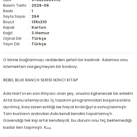
Basım Tarihi
:
2026-06
Baskı
:
1
Sayfa Sayısı
:
264
Boyut
:
135x210
Kapak
:
Karton
Kağıt
:
2.Hamur
Orjinal Dili
:
Türkçe
Yayın Dili
:
Türkçe
O birine bağlanmayı reddeden şehirli bir kadındı. Adamsa onu
istemekten vazgeçmeyen bir kovboy.
REBEL BLUE RANCH SERİSİ İKİNCİ KİTAP
Ada Hart’ın en son ihtiyacı olan şey, onunla ilgilenecek bir erkekti.
Artık bunu istemiyordu. İç tasarım programından başarısızlıkla
ayrılmış, kısa süren evliliği ise hayal kırıklığıyla sonuçlanmıştı.
Tüm bunların ardından Ada kendi kendini toparlamıştı.
Güvendiği tek kişi artık kendisiydi; bu durum onu hiç beklemediği
...
kadar ileri taşımıştı. K