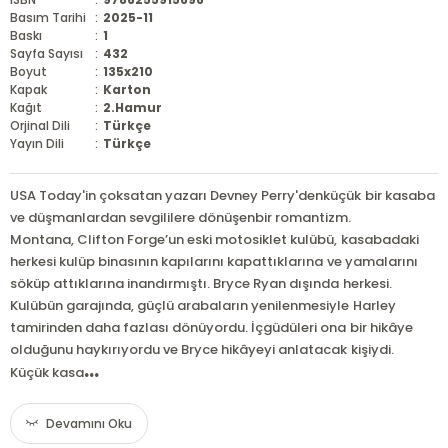
Basım Tarihi
:
2025-11
Baskı
:
1
Sayfa Sayısı
:
432
Boyut
:
135x210
Kapak
:
Karton
Kağıt
:
2.Hamur
Orjinal Dili
:
Türkçe
Yayın Dili
:
Türkçe
USA Today'in çoksatan yazarı Devney Perry'denküçük bir kasaba
ve düşmanlardan sevgililere dönüşenbir romantizm.
Montana, Clifton Forge’un eski motosiklet kulübü, kasabadaki
herkesi kulüp binasının kapılarını kapattıklarına ve yamalarını
söküp attıklarına inandırmıştı. Bryce Ryan dışında herkesi.
Kulübün garajında, güçlü arabaların yenilenmesiyle Harley
tamirinden daha fazlası dönüyordu. İçgüdüleri ona bir hikâye
olduğunu haykırıyordu ve Bryce hikâyeyi anlatacak kişiydi.
...
Küçük kasa
Devamını Oku