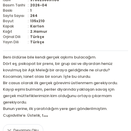
Basım Tarihi
:
2026-04
Baskı
:
1
Sayfa Sayısı
:
264
Boyut
:
135x210
Kapak
:
Karton
Kağıt
:
2.Hamur
Orjinal Dili
:
Türkçe
Yayın Dili
:
Türkçe
Beni öldürse bile kendi gerçek aşkımı bulacağım.
Dört eş, psikopat bir prens, bir grup asi ve diyardan henüz
kovulmuş bir Aşk Meleği bir araya geldiğinde ne olurdu?
Kocaman, lanet olası bir sorun. İşte bu olurdu.
Bir casus olarak ilk gerçek görevimi üstlenmem gerekiyordu.
Kayıp eşimi bulmam, periler diyarında yaklaşan savaş için
gerçek müttefiklerimizin kim olduğunu ortaya çıkarmam
gerekiyordu.
Bunun yerine, ilk yaratıldığım yere geri gönderilmiştim.
...
Cupidville’e. Üstelik, t
Devamını Oku