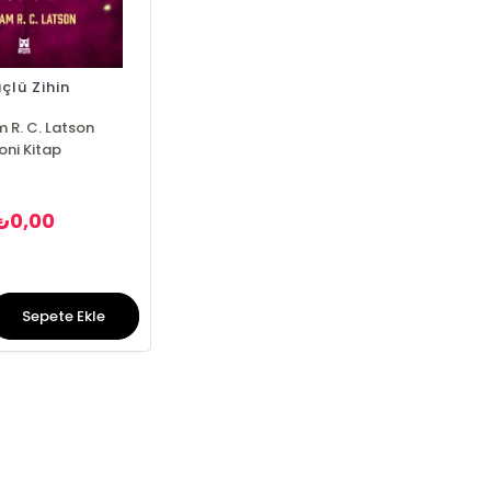
çlü Zihin
m R. C. Latson
roni Kitap
0,00
₺
Sepete Ekle