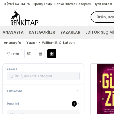
0 (212) 641 34 76
Sipariş Takip
Banka Havale Hesapları
Fiyat Listesi
ANASAYFA
KATEGORİLER
YAZARLAR
EDİTÖR SEÇİMİ
Anasayfa
Yazar
William R. C. Latson
Filtre
ARAMA
SIRALAMA
1
ÜRETICI