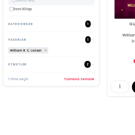
İroni Kitap
Gü
1
KATEGORİLER
Willia
1
YAZARLAR
İ
William R. C. Latson
2
ETİKETLER
1 filtre seçili
Tümünü temizle