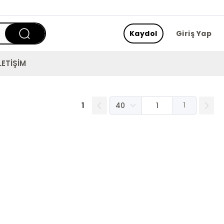
Kaydol
Giriş Yap
LETİŞİM
1
1