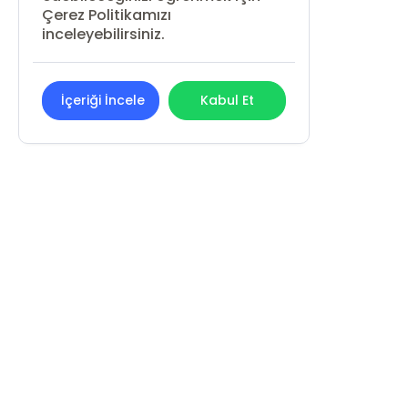
Çerez Politikamızı
inceleyebilirsiniz.
İçeriği İncele
Kabul Et
REN KİTAP YAYIN PAZARLAMA
SANAYİ VE TİCARET LİMİTED ŞİRKETİ