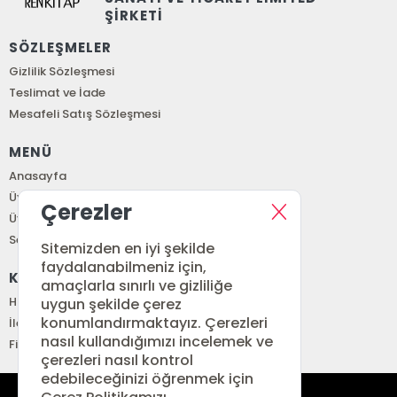
ŞİRKETİ
SÖZLEŞMELER
Gizlilik Sözleşmesi
Teslimat ve İade
Mesafeli Satış Sözleşmesi
MENÜ
Anasayfa
Üye Girişi
Çerezler
Üye Ol
Sepetim
Sitemizden en iyi şekilde
faydalanabilmeniz için,
KURUMSAL
amaçlarla sınırlı ve gizliliğe
Hakkımızda
uygun şekilde çerez
konumlandırmaktayız. Çerezleri
İletişim
nasıl kullandığımızı incelemek ve
Fiyat Listesi
çerezleri nasıl kontrol
edebileceğinizi öğrenmek için