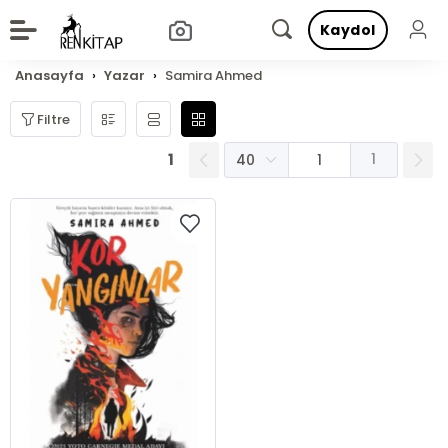
Kaydol
Anasayfa
Yazar
Samira Ahmed
Filtre
1
1