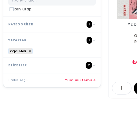
Ren Kitap
Yab
1
KATEGORİLER
O
1
YAZARLAR
R
Ogai Mori
2
ETİKETLER
1 filtre seçili
Tümünü temizle