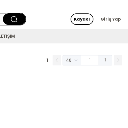
Kaydol
Giriş Yap
LETİŞİM
1
1