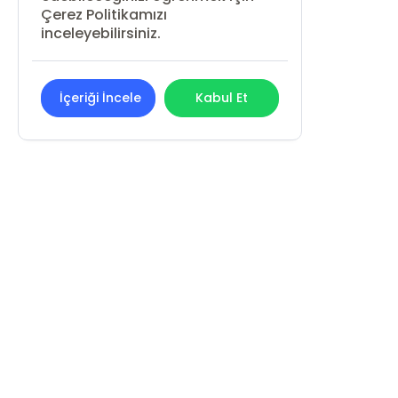
Çerez Politikamızı
inceleyebilirsiniz.
İçeriği İncele
Kabul Et
REN KİTAP YAYIN PAZARLAMA
SANAYİ VE TİCARET LİMİTED ŞİRKETİ