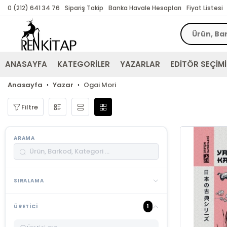
0 (212) 641 34 76
Sipariş Takip
Banka Havale Hesapları
Fiyat Listesi
ANASAYFA
KATEGORİLER
YAZARLAR
EDİTÖR SEÇİMİ
Anasayfa
Yazar
Ogai Mori
Filtre
ARAMA
SIRALAMA
1
ÜRETICI