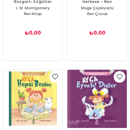
Rüzgarlı Söğütler
Herkese - Ben
Büyüyorum Serisi 4
L. M. Montgomery
Müge Çiçekyüzlü
Ren Kitap
Ren Çocuk
0,00
0,00
₺
₺