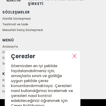
ŞİRKETİ
SÖZLEŞMELER
Gizlilik Sözleşmesi
Teslimat ve İade
Mesafeli Satış Sözleşmesi
MENÜ
Anasayfa
Üye Girişi
Çerezler
Üye Ol
Sepetim
Sitemizden en iyi şekilde
faydalanabilmeniz için,
KURUMSAL
amaçlarla sınırlı ve gizliliğe
Hakkımızda
uygun şekilde çerez
konumlandırmaktayız. Çerezleri
İletişim
nasıl kullandığımızı incelemek ve
Fiyat Listesi
çerezleri nasıl kontrol
edebileceğinizi öğrenmek için
Çerez Politikamızı