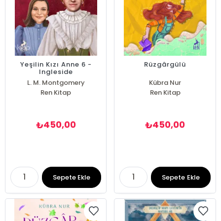
Yeşilin Kızı Anne 6 -
Rüzgârgülü
Ingleside
L. M. Montgomery
Kübra Nur
Ren Kitap
Ren Kitap
450,00
450,00
₺
₺
Sepete Ekle
Sepete Ekle