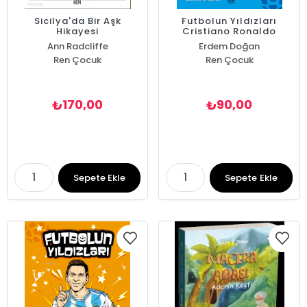
Sicilya'da Bir Aşk
Futbolun Yıldızları
Hikayesi
Cristiano Ronaldo
Ann Radcliffe
Erdem Doğan
Ren Çocuk
Ren Çocuk
170,00
90,00
₺
₺
Sepete Ekle
Sepete Ekle