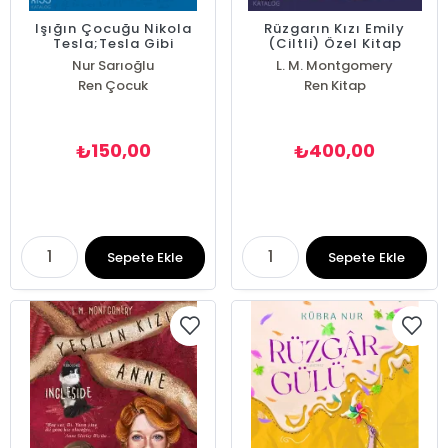
Işığın Çocuğu Nikola
Rüzgarın Kızı Emily
Tesla;Tesla Gibi
(Ciltli) Özel Kitap
Düşünen Çocuklar
Ayracı İle
Nur Sarıoğlu
L. M. Montgomery
Ren Çocuk
Ren Kitap
150,00
400,00
₺
₺
Sepete Ekle
Sepete Ekle