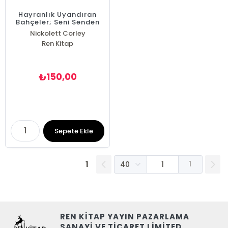
Hayranlık Uyandıran
Bahçeler; Seni Senden
Alan Çiçek Resimlerini
Nickolett Corley
Boya ve Sergile
Ren Kitap
150,00
₺
Sepete Ekle
1
1
REN KİTAP YAYIN PAZARLAMA
SANAYİ VE TİCARET LİMİTED