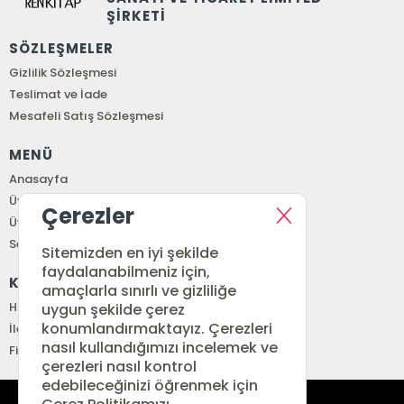
ŞİRKETİ
SÖZLEŞMELER
Gizlilik Sözleşmesi
Teslimat ve İade
Mesafeli Satış Sözleşmesi
MENÜ
Anasayfa
Üye Girişi
Çerezler
Üye Ol
Sepetim
Sitemizden en iyi şekilde
faydalanabilmeniz için,
KURUMSAL
amaçlarla sınırlı ve gizliliğe
Hakkımızda
uygun şekilde çerez
konumlandırmaktayız. Çerezleri
İletişim
nasıl kullandığımızı incelemek ve
Fiyat Listesi
çerezleri nasıl kontrol
edebileceğinizi öğrenmek için