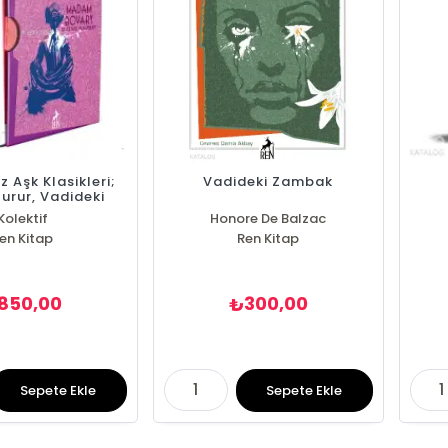
 Aşk Klasikleri;
Vadideki Zambak
urur, Vadideki
 Madam Bovary
Kolektif
Honore De Balzac
en Kitap
Ren Kitap
850,00
300,00
₺
Sepete Ekle
Sepete Ekle