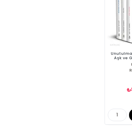
Unutulmaz
Aşk ve G
Zambak,
R
₺