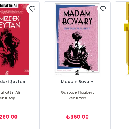
zdeki Şeytan
Madam Bovary
ahattin Ali
Gustave Flaubert
en Kitap
Ren Kitap
290,00
350,00
₺