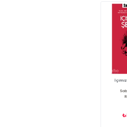
İçimi
Sab
R
₺