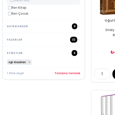
Ren Kitap
Ren Çocuk
Uğult
9
KATEGORİLER
Emily
R
32
YAZARLAR
₺
4
ETİKETLER
Aşk Klasikleri
1 filtre seçili
Tümünü temizle