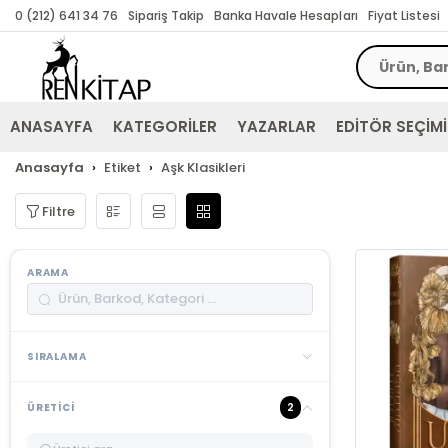
0 (212) 641 34 76
Sipariş Takip
Banka Havale Hesapları
Fiyat Listesi
ANASAYFA
KATEGORİLER
YAZARLAR
EDİTÖR SEÇİMİ
Anasayfa
Etiket
Aşk Klasikleri
Filtre
ARAMA
SIRALAMA
2
ÜRETICI