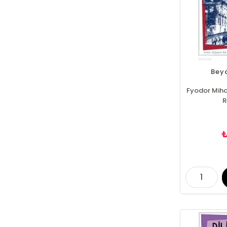
Bey
Fyodor Miha
R