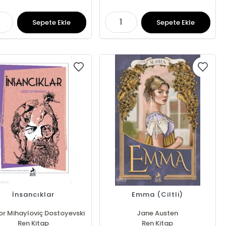
Sepete Ekle
Sepete Ekle
İnsancıklar
Emma (Ciltli)
r Mihayloviç Dostoyevski
Jane Austen
Ren Kitap
Ren Kitap