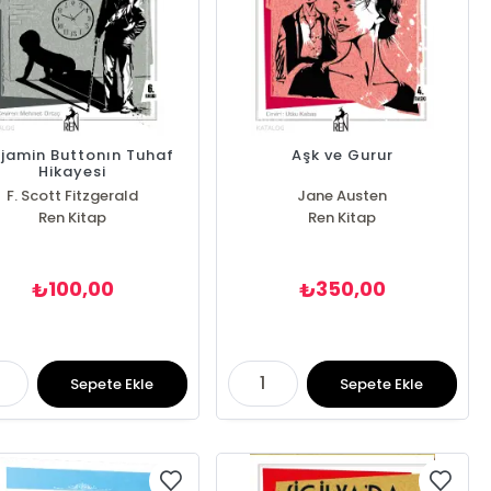
jamin Buttonın Tuhaf
Aşk ve Gurur
Hikayesi
F. Scott Fitzgerald
Jane Austen
Ren Kitap
Ren Kitap
100,00
350,00
₺
₺
Sepete Ekle
Sepete Ekle