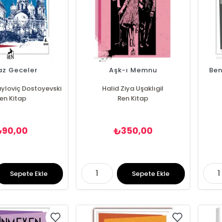
az Geceler
Aşk-ı Memnu
Ben
yloviç Dostoyevski
Halid Ziya Uşaklıgil
en Kitap
Ren Kitap
90,00
350,00
₺
₺
Sepete Ekle
Sepete Ekle