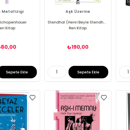
 Metafizigi
Aşk Üzerine
 Schopenhauer
Stendhal (Henri Beyle Stendhal)
en Kitap
Ren Kitap
80,00
190,00
₺
₺
Sepete Ekle
Sepete Ekle